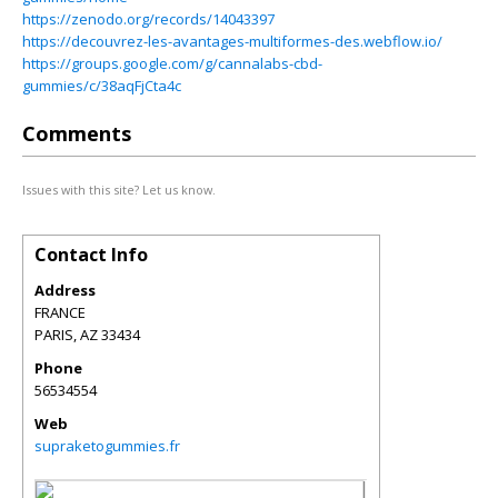
https://zenodo.org/records/14043397
https://decouvrez-les-avantages-multiformes-des.webflow.io/
https://groups.google.com/g/cannalabs-cbd-
gummies/c/38aqFjCta4c
Comments
Issues with this site? Let us know.
Contact Info
Address
FRANCE
PARIS
,
AZ
33434
Phone
56534554
Web
supraketogummies.fr